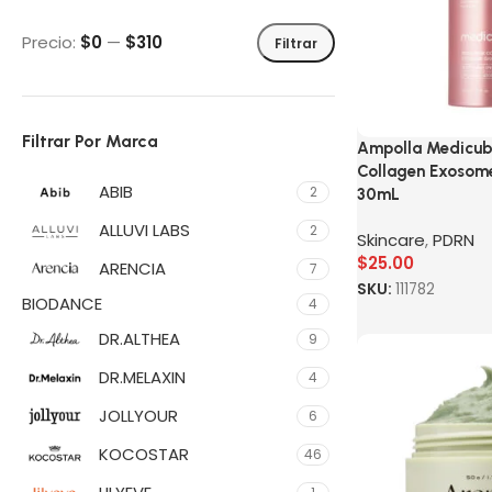
Precio:
$0
—
$310
Filtrar
Filtrar Por Marca
Ampolla Medicub
Collagen Exosom
ABIB
2
30mL
ALLUVI LABS
2
Skincare
,
PDRN
$
25.00
ARENCIA
7
SKU:
111782
BIODANCE
4
DR.ALTHEA
9
DR.MELAXIN
4
JOLLYOUR
6
KOCOSTAR
46