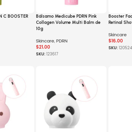
N C BOOSTER
Bálsamo Medicube PDRN Pink
Booster Fac
Collagen Volume Multi Balm de
Retinal Sh
10g
Skincare
Skincare
,
PDRN
$
16.00
$
21.00
SKU:
12052
SKU:
123617