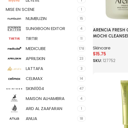
LILYEVE
1
MISE EN SCENE
1
NUMBUZIN
15
SUNGBOON EDITOR
4
ARENCIA FRESH 
MOCHI CLEANSE
TIRTIR
11
Skincare
MEDICUBE
178
$
15.75
APRILSKIN
23
SKU:
127752
LATTAFA
3
CELIMAX
14
SKIN1004
47
MAISON ALHAMBRA
4
ARD AL ZAAFARAN
1
ANUA
18