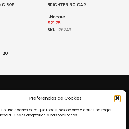
NG 80P
BRIGHTENING CAR
Skincare
$
21.75
0
SKU:
126243
20
→
Preferencias de Cookies
to
te Shopping Cataratas, 4to Piso.
sitio usa cookies para que todo funcione bien y darte una mejor
o@agatres.co
iencia. Puedes aceptarlas o personalizarlas.
os: