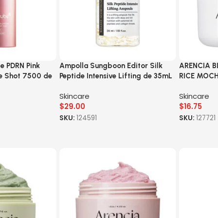
e PDRN Pink
Ampolla Sungboon Editor Silk
ARENCIA B
e Shot 7500 de
Peptide Intensive Lifting de 35mL
RICE MOCH
Skincare
Skincare
$
29.00
$
16.75
SKU:
124591
SKU:
127721