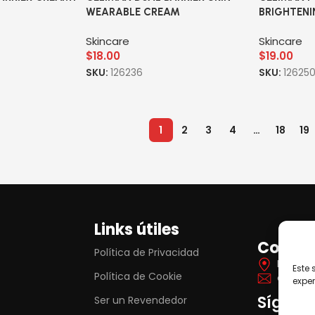
WEARABLE CREAM
BRIGHTENI
Skincare
Skincare
$
18.00
$
19.00
SKU:
126236
SKU:
12625
1
2
3
4
…
18
19
Links útiles
Contac
Política de Privacidad
Itá Yva
Este 
Política de Cookie
contat
exper
Síguen
Ser un Revendedor