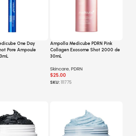
edicube One Day
Ampolla Medicube PDRN Pink
ot Pore Ampoule
Collagen Exosome Shot 2000 de
13mL
30mL
Skincare
,
PDRN
$
25.00
SKU:
111775