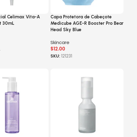
ial Celimax Vita-A
Capa Protetora de Cabeçote
ot 30mL
Medicube AGE-R Booster Pro Bear
Head Sky Blue
Skincare
$
12.00
4
SKU:
121231