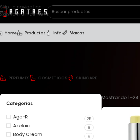
Skip to navigation
Skip to main content
Home
Productos
Info
Marcas
PERFUMES
COSMÉTICOS
SKINCARE
Mostrando 1–24 
Categorías
Age-R
25
Azelaic
8
Body Cream
8