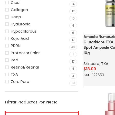
Cica
14
Collagen
12
Deep
10
Hyaluronic
4
Hypochlorous
6
Ampola Numbuzi
Kojic Acid
17
Glutathione TXA
PDRN
43
Spot Ampoule Co
Protector Solar
10g
1
Red
17
Skincare
,
TXA
Retinol/Retinal
$
18.00
4
TXA
SKU:
127653
4
Zero Pore
19
Filtrar Productos Por Precio