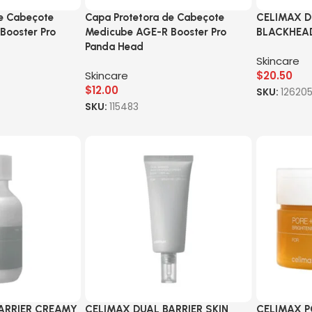
de Cabeçote
Capa Protetora de Cabeçote
CELIMAX D
Booster Pro
Medicube AGE-R Booster Pro
BLACKHEAD
Panda Head
Skincare
Skincare
$
20.50
$
12.00
SKU:
12620
SKU:
115483
ARRIER CREAMY
CELIMAX DUAL BARRIER SKIN
CELIMAX P