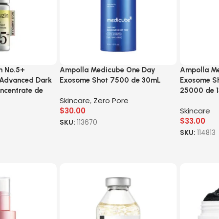
n No.5+
Ampolla Medicube One Day
Ampolla M
 Advanced Dark
Exosome Shot 7500 de 30mL
Exosome Sh
ncentrate de
25000 de 
Skincare
,
Zero Pore
$
30.00
Skincare
$
33.00
SKU:
113670
SKU:
114813