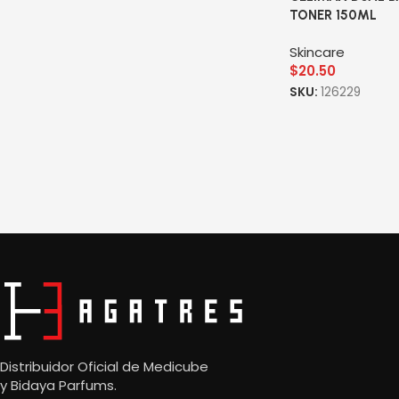
TONER 150ML
Skincare
$
20.50
SKU:
126229
Read More
Distribuidor Oficial de Medicube
y
Bidaya Parfums.