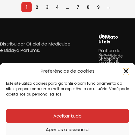
1
2
3
4
…
7
8
9
→
Read More
Links
Contato
úteis
Distribuidor Oficial de Medicube
e
Bidaya Parfums.
Política de
Itá
Yvate
Privacidade
Shopping
Cataratas,
Política
4to
Preferências de cookies
de
Piso.
Cookie
Este site utiliza cookies para garantir o bom funcionamento do
contato@agatre
Seja um
site e proporcionar uma melhor experiência ao usuário. Você pode
Siga-
Revendedor
aceitá-los ou personalizá-los.
nos
Trabalhe
Conosco
Aceitar tudo
Apenas o essencial