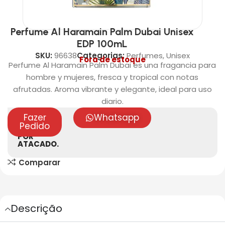
Perfume Al Haramain Palm Dubai Unisex
EDP 100mL
SKU:
96638
Categorias:
Perfumes
,
Unisex
Fora de estoque
Perfume Al Haramain Palm Dubai es una fragancia para
hombre y mujeres, fresca y tropical con notas
afrutadas. Aroma vibrante y elegante, ideal para uso
diario.
Fazer
Whatsapp
VENDAS
Pedido
SOMENTE
POR
ATACADO.
Comparar
Descrição