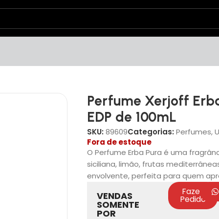
Perfume Xerjoff Erb
EDP de 100mL
SKU:
89609
Categorias:
Perfumes
,
U
Fora de estoque
O Perfume Erba Pura é uma fragrân
siciliana, limão, frutas mediterrânea
envolvente, perfeita para quem apre
Fazer
VENDAS
Pedido
SOMENTE
POR