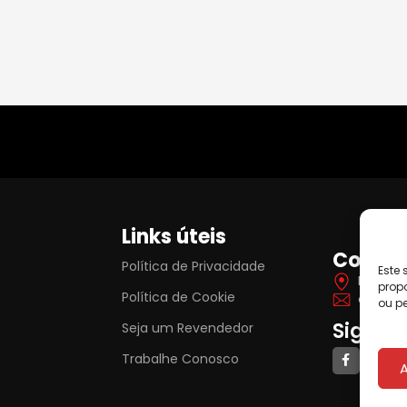
Links úteis
Contat
Política de Privacidade
Este 
Itá Yva
prop
Política de Cookie
contat
ou pe
Siga-n
Seja um Revendedor
Trabalhe Conosco
A