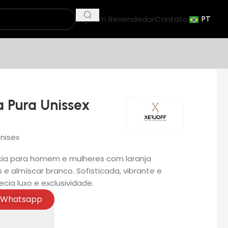
Seja um Revendedor
Contato
PT
a Pura Unissex
nisex
cia para homem e mulheres com laranja
s e almíscar branco. Sofisticada, vibrante e
cia luxo e exclusividade.
Whatsapp