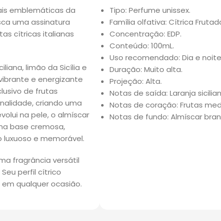
mais emblemáticas da
Tipo: Perfume unissex.
sca uma assinatura
Família olfativa: Cítrica Frutad
as cítricas italianas
Concentração: EDP.
Conteúdo: 100mL.
Uso recomendado: Dia e noite
liana, limão da Sicília e
Duração: Muito alta.
ibrante e energizante
Projeção: Alta.
lusivo de frutas
Notas de saída: Laranja sicilia
nalidade, criando uma
Notas de coração: Frutas med
volui na pele, o almíscar
Notas de fundo: Almíscar bra
ma base cremosa,
o luxuoso e memorável.
a fragrância versátil
eu perfil cítrico
a em qualquer ocasião.