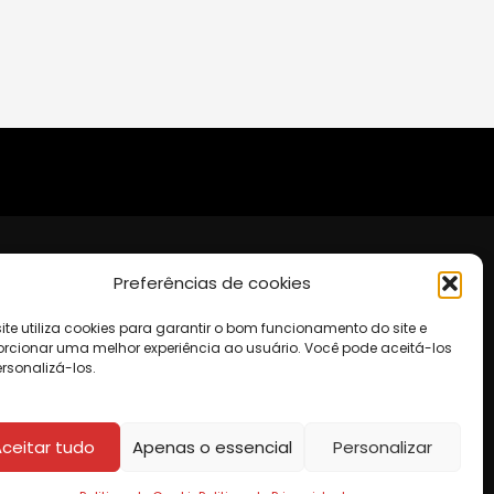
Preferências de cookies
o
site utiliza cookies para garantir o bom funcionamento do site e
te Shopping Cataratas, 4to Piso.
orcionar uma melhor experiência ao usuário. Você pode aceitá-los
o@agatres.co
rsonalizá-los.
os
ceitar tudo
Apenas o essencial
Personalizar