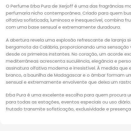
O Perfume Erba Pura de Xerjoff é uma das fragrâncias 
perfumaria nicho contemporânea. Criado para quem bu
olfativa sofisticada, luminosa e inesquecível, combina frut
com uma base sensual e extremamente duradoura.
A abertura revela uma explosão refrescante de laranja sici
bergamota da Calábria, proporcionando uma sensação v
desde os primeiros instantes. No coração, um acorde exc
mediterrâneas acrescenta suculência, elegância e perso
assinatura olfativa moderna e irresistível. À medida que e
branco, a baunilha de Madagascar e o âmbar formam u
sensual e extremamente envolvente que deixa um rastr
Erba Pura é uma excelente escolha para quem procura um
para todas as estações, eventos especiais ou uso diário. S
frutado transmite sofisticação, exclusividade e presenç