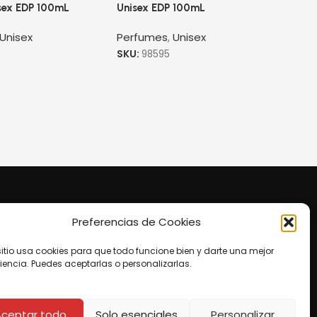
isex EDP 100mL
Unisex EDP 100mL
Unisex
Perfumes
,
Unisex
SKU:
98595
Preferencias de Cookies
to
te Shopping Cataratas, 4to Piso.
sitio usa cookies para que todo funcione bien y darte una mejor
o@agatres.co
iencia. Puedes aceptarlas o personalizarlas.
os:
Aceptar todo
Solo esenciales
Personalizar