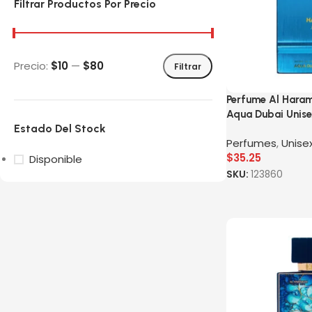
Filtrar Productos Por Precio
Precio:
$10
—
$80
Filtrar
Perfume Al Hara
Aqua Dubai Unis
Estado Del Stock
Perfumes
,
Unise
$
35.25
Disponible
SKU:
123860