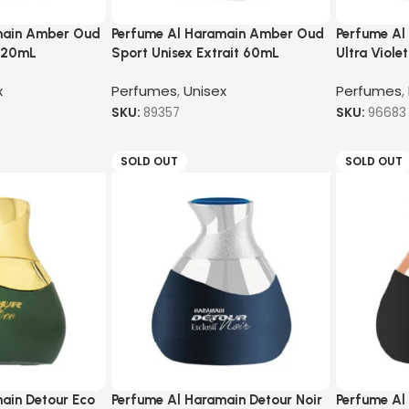
main Amber Oud
Perfume Al Haramain Amber Oud
Perfume Al
 120mL
Sport Unisex Extrait 60mL
Ultra Viol
x
Perfumes
,
Unisex
Perfumes
,
SKU:
89357
SKU:
96683
SOLD OUT
SOLD OUT
ain Detour Eco
Perfume Al Haramain Detour Noir
Perfume Al