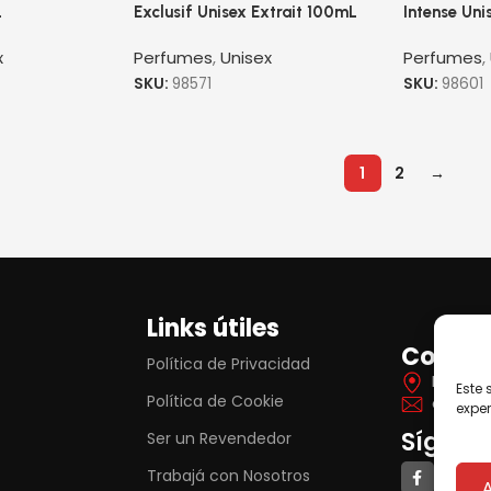
L
Exclusif Unisex Extrait 100mL
Intense Un
x
Perfumes
,
Unisex
Perfumes
,
SKU:
98571
SKU:
98601
1
2
→
Links útiles
Contac
Política de Privacidad
Itá Yva
Este 
Política de Cookie
contat
exper
Síguen
Ser un Revendedor
Trabajá con Nosotros