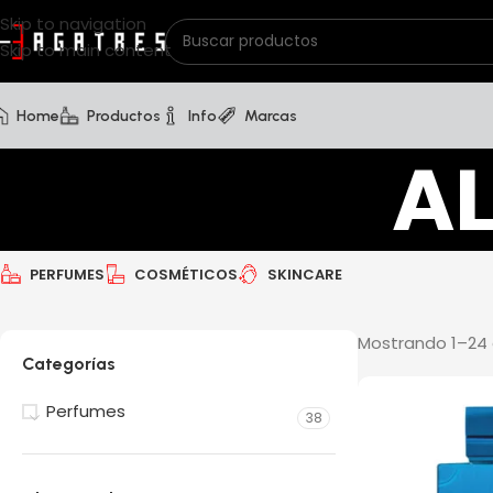
Skip to navigation
Skip to main content
Home
Productos
Info
Marcas
A
PERFUMES
COSMÉTICOS
SKINCARE
Mostrando 1–24 
Categorías
Perfumes
38