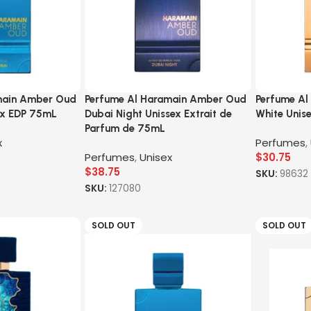
main Amber Oud
Perfume Al Haramain Amber Oud
Perfume Al
ex EDP 75mL
Dubai Night Unissex Extrait de
White Unis
Parfum de 75mL
x
Perfumes
,
Perfumes
,
Unisex
$
30.75
$
38.75
SKU:
98632
SKU:
127080
SOLD OUT
SOLD OUT