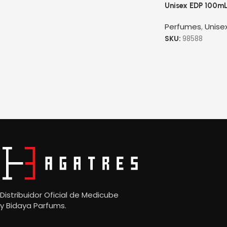
Unisex EDP 100m
Perfumes
,
Unise
SKU:
98588
Read More
Distribuidor Oficial de Medicube
y
Bidaya Parfums.