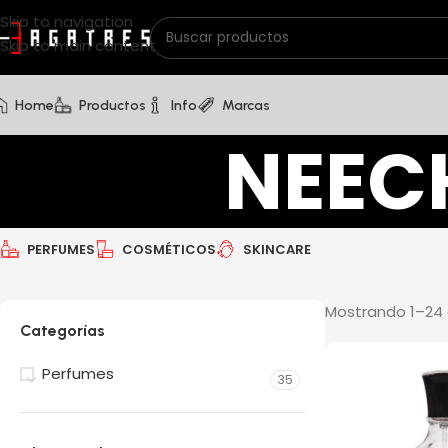
Skip to navigation
Skip to main content
Home
Productos
Info
Marcas
NEEC
PERFUMES
COSMÉTICOS
SKINCARE
Mostrando 1–24 
Categorías
Perfumes
35