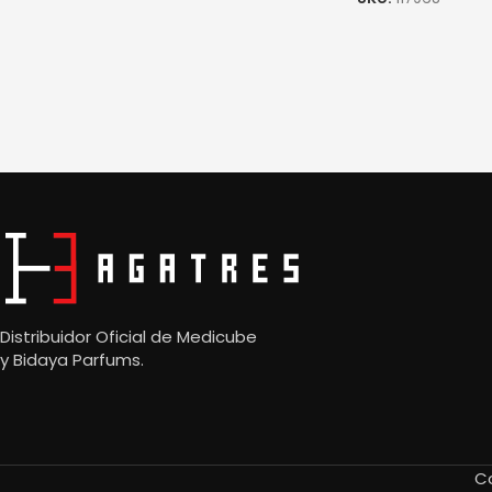
Read More
Distribuidor Oficial de Medicube
y
Bidaya Parfums.
Co