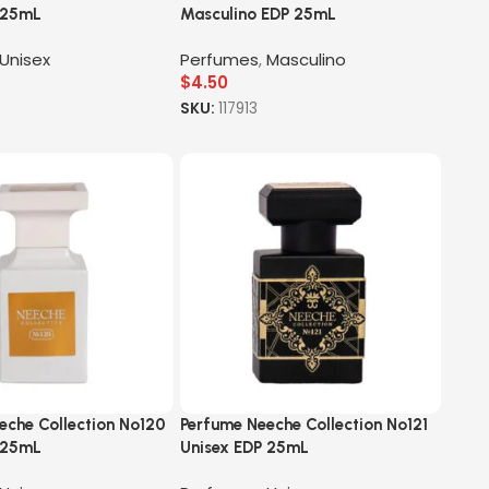
 25mL
Masculino EDP 25mL
Unisex
Perfumes
,
Masculino
$
4.50
SKU:
117913
eche Collection Nº120
Perfume Neeche Collection Nº121
 25mL
Unisex EDP 25mL