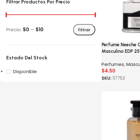
Filtrar Productos Por Precio
Precio:
$0
—
$10
Filtrar
Perfume Neeche C
Masculino EDP 2
Estado Del Stock
Perfumes
,
Mascu
$
4.50
Disponible
SKU:
117753