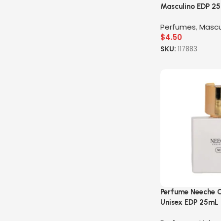
Masculino EDP 2
Perfumes
,
Mascu
$
4.50
SKU:
117883
Perfume Neeche C
Unisex EDP 25mL