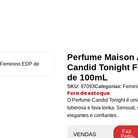
Perfume Maison
Candid Tonight 
de 100mL
SKU:
97093
Categorias:
Femin
Fora de estoque
O Perfume Candid Tonight é uma
tuberosa e fava tonka. Sensual, 
elegantes e confiantes.
Fazer
VENDAS
Pedido