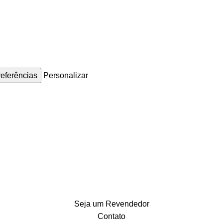
referências
Personalizar
Vendas somente por atacado.
Vendas somente por atacado.
Seja um Revendedor
Contato