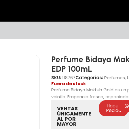
Perfume Bidaya Mak
EDP 100mL
SKU:
118767
Categorías:
Perfumes
,
Fuera de stock
Perfume Bidaya Maktub Gold es un p
vainilla. Fragancia fresca, especiada
Hacer
VENTAS
Pedido
ÚNICAMENTE
AL POR
MAYOR