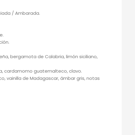
peciada / Ambarada.
e.
ción.
leña, bergamota de Calabria, limón siciliano,
la, cardamomo guatemalteco, clavo.
o, vainilla de Madagascar, ámbar gris, notas