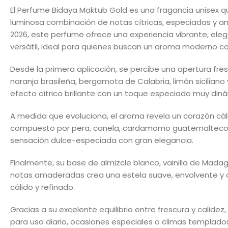
El
Perfume Bidaya Maktub Gold
es una fragancia unisex 
luminosa combinación de notas cítricas, especiadas y 
2026, este perfume ofrece una experiencia vibrante, ele
versátil, ideal para quienes buscan un aroma moderno co
Desde la primera aplicación, se percibe una apertura fre
naranja brasileña, bergamota de Calabria, limón siciliano 
efecto cítrico brillante con un toque especiado muy din
A medida que evoluciona, el aroma revela un corazón cáli
compuesto por
pera, canela, cardamomo guatemalteco 
sensación dulce-especiada con gran elegancia.
Finalmente, su base de
almizcle blanco, vainilla de Mada
notas amaderadas
crea una estela suave, envolvente y 
cálido y refinado.
Gracias a su excelente equilibrio entre frescura y calidez
para uso diario, ocasiones especiales o climas templados. 