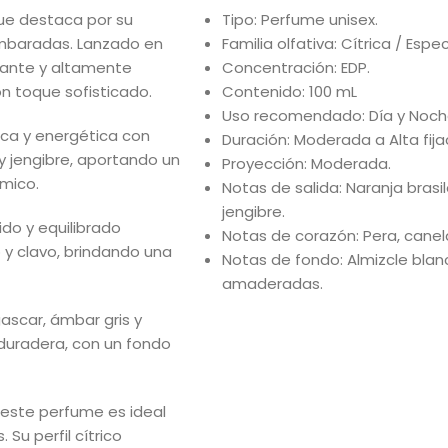
que destaca por su
Tipo: Perfume unisex.
ambaradas. Lanzado en
Familia olfativa: Cítrica / Es
gante y altamente
Concentración: EDP.
n toque sofisticado.
Contenido: 100 mL
Uso recomendado: Día y Noch
sca y energética con
Duración: Moderada a Alta fija
y jengibre
, aportando un
Proyección: Moderada.
ámico.
Notas de salida: Naranja brasi
jengibre.
do y equilibrado
Notas de corazón: Pera, cane
y clavo
, brindando una
Notas de fondo: Almizcle blanc
amaderadas.
gascar, ámbar gris y
duradera, con un fondo
, este perfume es ideal
Su perfil cítrico