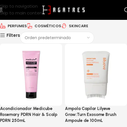
Skip to navigation
Skip to main content
PERFUMES
COSMÉTICOS
SKINCARE
Filters
Acondicionador Medicube
Ampola Capilar Lilyeve
Rosemary PDRN Hair & Scalp
Grow:Turn Exosome Brush
PDRN 250mL
Ampoule de 100mL