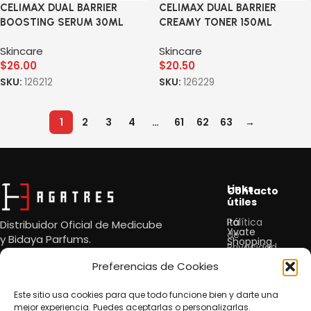
CELIMAX DUAL BARRIER
CELIMAX DUAL BARRIER
BOOSTING SERUM 30ML
CREAMY TONER 150ML
Skincare
Skincare
$
26.00
$
20.50
SKU:
126212
SKU:
126229
1
2
3
4
…
61
62
63
→
Read More
Links
Contacto
útiles
Política
Itá
Distribuidor Oficial de Medicube
Yvate
de
y
Bidaya Parfums.
Shopping
Privacidad
Cataratas,
4to
Preferencias de Cookies
Política
Piso.
de
Cookie
Este sitio usa cookies para que todo funcione bien y darte una
contato@agatre
mejor experiencia. Puedes aceptarlas o personalizarlas.