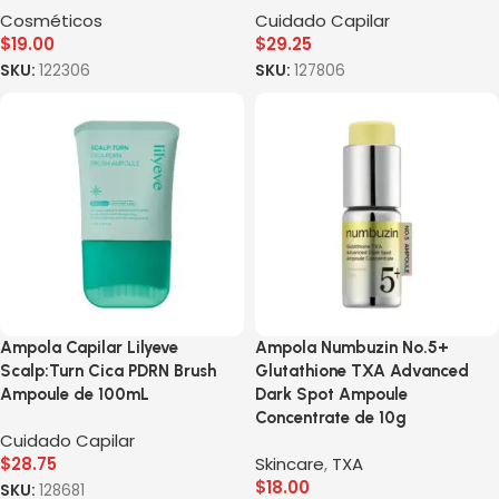
Cosméticos
Cuidado Capilar
$
19.00
$
29.25
SKU:
122306
SKU:
127806
Ampola Capilar Lilyeve
Ampola Numbuzin No.5+
Scalp:Turn Cica PDRN Brush
Glutathione TXA Advanced
Ampoule de 100mL
Dark Spot Ampoule
Concentrate de 10g
Cuidado Capilar
$
28.75
Skincare
,
TXA
$
18.00
SKU:
128681