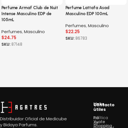
Perfume Armaf Club de Nuit
Perfume Lattafa Asad
Intense Masculino EDP de
Masculino EDP 100mL
105mL
Perfumes
,
Masculino
Perfumes
,
Masculino
$
22.25
$
24.75
SKU:
86783
SKU:
87148
Links
Contacto
útiles
Política
Itá
Distribuidor Oficial de Medicube
Yvate
de
y
Bidaya Parfums.
Shopping