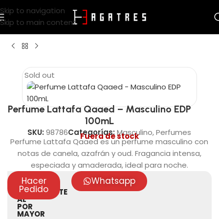
Skip to navigation
Skip to main content
Sold out
Perfume Lattafa Qaaed – Masculino EDP
100mL
SKU:
98786
Categorías:
Masculino
,
Perfumes
Fuera de stock
Perfume Lattafa Qaaed es un perfume masculino con
notas de canela, azafrán y oud. Fragancia intensa,
especiada y amaderada, ideal para noche.
Hacer
Whatsapp
VENTAS
Pedido
ÚNICAMENTE
AL
POR
MAYOR