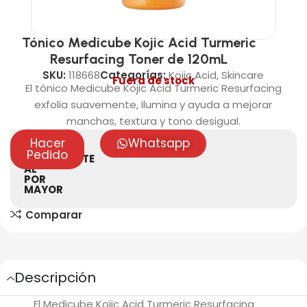
Tónico Medicube Kojic Acid Turmeric
Resurfacing Toner de 120mL
SKU:
118668
Categorías:
Kojic Acid
,
Skincare
Fuera de stock
El tónico Medicube Kojic Acid Turmeric Resurfacing
exfolia suavemente, ilumina y ayuda a mejorar
manchas, textura y tono desigual.
Hacer
Whatsapp
VENTAS
Pedido
ÚNICAMENTE
AL
POR
MAYOR
Comparar
Descripción
El Medicube Kojic Acid Turmeric Resurfacing