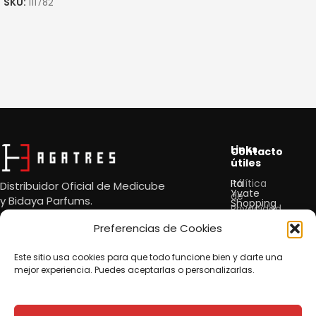
SKU:
111782
Links
Contacto
útiles
Política
Itá
Distribuidor Oficial de Medicube
Yvate
de
y
Bidaya Parfums.
Shopping
Privacidad
Cataratas,
4to
Preferencias de Cookies
Política
Piso.
de
Este sitio usa cookies para que todo funcione bien y darte una
Cookie
contato@agatre
mejor experiencia. Puedes aceptarlas o personalizarlas.
Síguenos:
Ser un
Revendedor