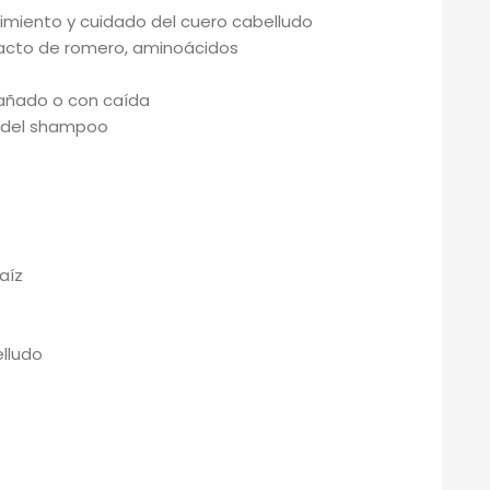
ecimiento y cuidado del cuero cabelludo
tracto de romero, aminoácidos
 dañado o con caída
 del shampoo
aíz
elludo