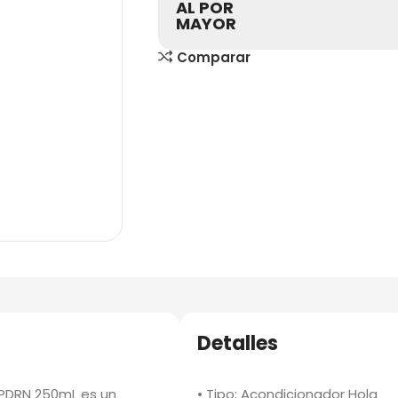
AL POR
MAYOR
Comparar
Detalles
 PDRN 250mL
es un
• Tipo: Acondicionador Hola