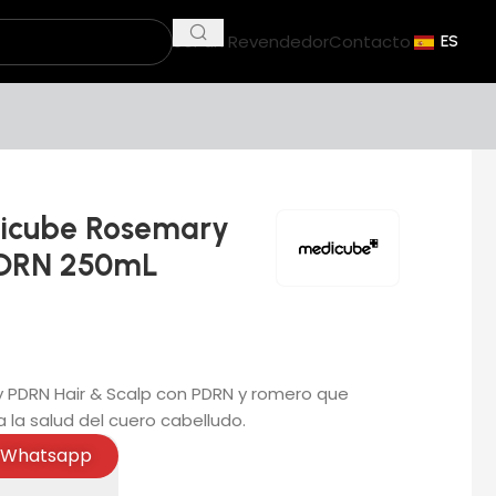
Ser un Revendedor
Contacto
ES
icube Rosemary
PDRN 250mL
PDRN Hair & Scalp con PDRN y romero que
a la salud del cuero cabelludo.
Whatsapp