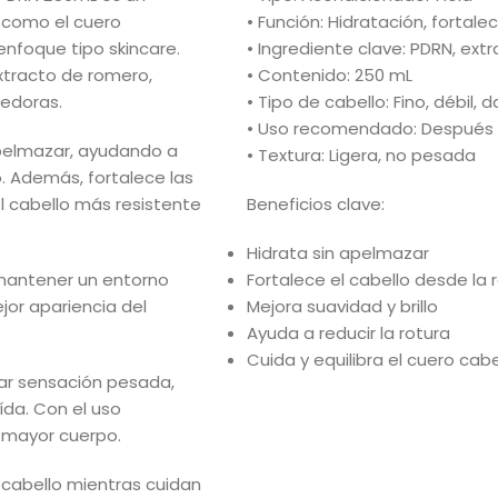
o como el cuero
• Función: Hidratación, fortal
nfoque tipo skincare.
• Ingrediente clave: PDRN, ex
xtracto de romero,
• Contenido: 250 mL
cedoras.
• Tipo de cabello: Fino, débil,
• Uso recomendado: Después
apelmazar, ayudando a
• Textura: Ligera, no pesada
lo. Además, fortalece las
el cabello más resistente
Beneficios clave:
Hidrata sin apelmazar
 mantener un entorno
Fortalece el cabello desde la r
jor apariencia del
Mejora suavidad y brillo
Ayuda a reducir la rotura
Cuida y equilibra el cuero cab
jar sensación pesada,
ída. Con el uso
n mayor cuerpo.
 cabello mientras cuidan