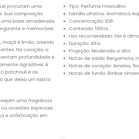
 que procuram uma
Tipo: Perfume masculino.
de. Sua composição
Família olfativa: Aromática Aq
 e uma base amadeirada
Concentração: EDP.
nergizante e memorável.
Conteúdo: 100mL.
Uso recomendado: Dia e clim
 maçã e limão, criando
Duração: Alta.
antes. No coração, a
Projeção: Moderada a alta.
escentam profundidade e
Notas de saída: Bergamota, m
mamente agradável. À
Notas de coração: Ameixa, flo
 o patchouli e as
Notas de fundo: Âmbar cinzent
a que deixa um rastro
esejam uma fragrância
e ou ocasiões especiais.
nça e sofisticação em