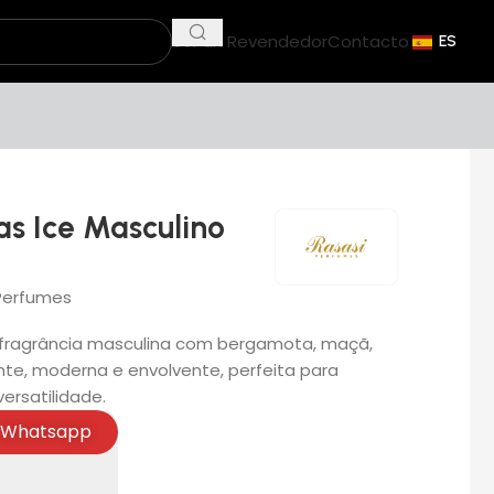
Ser un Revendedor
Contacto
ES
s Ice Masculino
Perfumes
 fragrância masculina com bergamota, maçã,
te, moderna e envolvente, perfeita para
ersatilidade.
Whatsapp