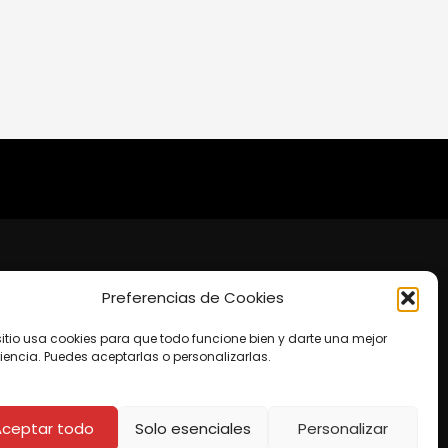
Preferencias de Cookies
to
te Shopping Cataratas, 4to Piso.
sitio usa cookies para que todo funcione bien y darte una mejor
o@agatres.co
iencia. Puedes aceptarlas o personalizarlas.
os:
Aceptar todo
Solo esenciales
Personalizar