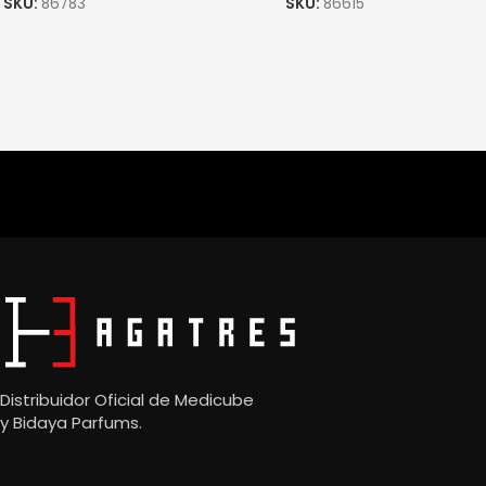
SKU:
86783
SKU:
86615
Distribuidor Oficial de Medicube
y
Bidaya Parfums.