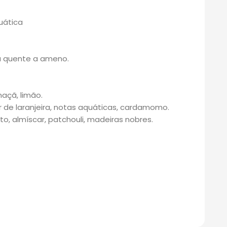
uática
a quente a ameno.
açã, limão.
r de laranjeira, notas aquáticas, cardamomo.
o, almíscar, patchouli, madeiras nobres.