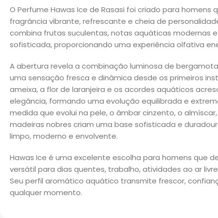
O Perfume Hawas Ice de Rasasi foi criado para homens
fragrância vibrante, refrescante e cheia de personalida
combina frutas suculentas, notas aquáticas modernas
sofisticada, proporcionando uma experiência olfativa e
A abertura revela a combinação luminosa de bergamota,
uma sensação fresca e dinâmica desde os primeiros inst
ameixa, a flor de laranjeira e os acordes aquáticos acr
elegância, formando uma evolução equilibrada e extre
medida que evolui na pele, o âmbar cinzento, o almíscar,
madeiras nobres criam uma base sofisticada e duradour
limpo, moderno e envolvente.
Hawas Ice é uma excelente escolha para homens que d
versátil para dias quentes, trabalho, atividades ao ar livr
Seu perfil aromático aquático transmite frescor, confia
qualquer momento.