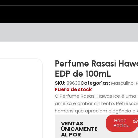
Perfume Rasasi Hawa
EDP de 100mL
SKU:
89630
Categorías:
Masculino
,
Fuera de stock
O Perfume Rasasi Hawas Ice é uma
ameixa e âmbar cinzento. Refrescan
homens que apreciam elegância e v
Hacer
VENTAS
Pedido
ÚNICAMENTE
AL POR