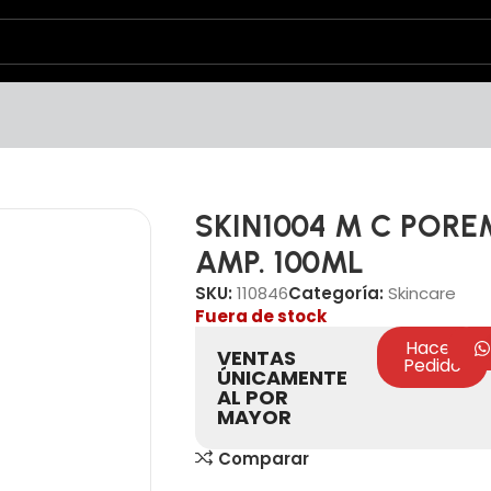
SKIN1004 M C PORE
AMP. 100ML
SKU:
110846
Categoría:
Skincare
Fuera de stock
Hacer
VENTAS
Pedido
ÚNICAMENTE
AL POR
MAYOR
Comparar