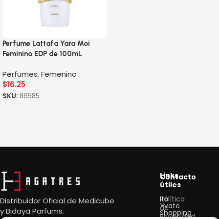
Perfume Lattafa Yara Moi
Feminino EDP de 100mL
Perfumes
,
Femenino
$
16.25
SKU:
86585
Links
Contacto
útiles
Política
Itá
Distribuidor Oficial de Medicube
Yvate
de
y
Bidaya Parfums.
Shopping
Privacidad