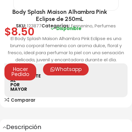
Body Splash Maison Alhambra Pink
Eclipse de 250mL
SKU:
123877
Categorías:
Femenino
,
Perfumes
$
8.50
Disponible
El Body Splash Maison Alhambra Pink Eclipse es una
bruma corporal femenina con aroma dulce, floral y
fresco, ideal para perfumar la piel con una sensación
delicada, juvenil y encantadora durante el día.
Hacer
Whatsapp
VENTAS
Pedido
ÚNICAMENTE
AL
POR
MAYOR
Comparar
Descripción