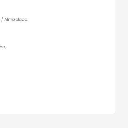
e / Almizclada.
he.