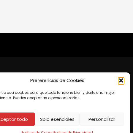
Preferencias de Cookies
to
te Shopping Cataratas, 4to Piso.
sitio usa cookies para que todo funcione bien y darte una mejor
o@agatres.co
iencia. Puedes aceptarlas o personalizarlas.
os:
Aceptar todo
Solo esenciales
Personalizar
Politica de Cookie
Politica de Privacidad