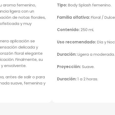
su aroma femenino,
Tipo:
Body Splash femenino.
ncia ligera con un
nación de notas florales,
Familia olfativa:
Floral / Dulc
sofisticada y muy
Contenido:
250 mL
mera aplicación se
Uso recomendado:
Día y Noc
sensación delicada y
orazón floral elegante
Duración:
Ligera a moderada.
cación. Finalmente, su
 y envolvente.
Proyección:
Suave.
a, antes de salir o para
Duración:
1 a 2 horas.
umada suave, femenina y