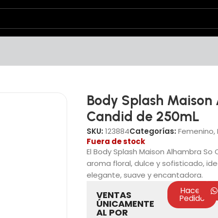
Body Splash Maison
Candid de 250mL
SKU:
123884
Categorías:
Femenino
,
Fuera de stock
El Body Splash Maison Alhambra So
aroma floral, dulce y sofisticado, i
elegante, suave y encantadora.
Hacer
VENTAS
Pedido
ÚNICAMENTE
AL POR